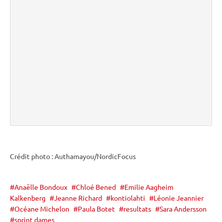
Crédit photo : Authamayou/NordicFocus
Anaëlle Bondoux
Chloé Bened
Emilie Aagheim
Kalkenberg
Jeanne Richard
kontiolahti
Léonie Jeannier
Océane Michelon
Paula Botet
resultats
Sara Andersson
sprint dames