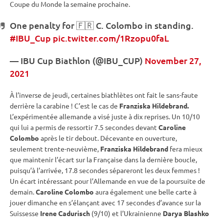
Coupe du Monde
la semaine prochaine.
One penalty for 🇫🇷 C. Colombo in standing.
#IBU_Cup
pic.twitter.com/1Rzopu0faL
—
IBU
Cup
Biathlon (@IBU_CUP)
November 27,
2021
À l’inverse de jeudi, certaines biathlètes ont fait le sans-faute
derrière la
carabine
! C’est le cas de
Franziska Hildebrand.
L’expérimentée allemande a visé juste à dix reprises. Un 10/10
qui lui a permis de ressortir 7.5 secondes devant
Caroline
Colombo
après le tir
debout
. Décevante en ouverture,
seulement trente-neuvième,
Franziska Hildebrand
fera mieux
que maintenir l’écart sur la Française dans la dernière boucle,
puisqu’à l’arrivée, 17.8 secondes sépareront les deux femmes !
Un écart intéressant pour l’Allemande en vue de la
poursuite
de
demain.
Caroline Colombo
aura également une belle carte à
jouer dimanche en s’élançant avec 17 secondes d’avance sur la
Suissesse
Irene Cadurisch
(9/10) et l’Ukrainienne
Darya Blashko