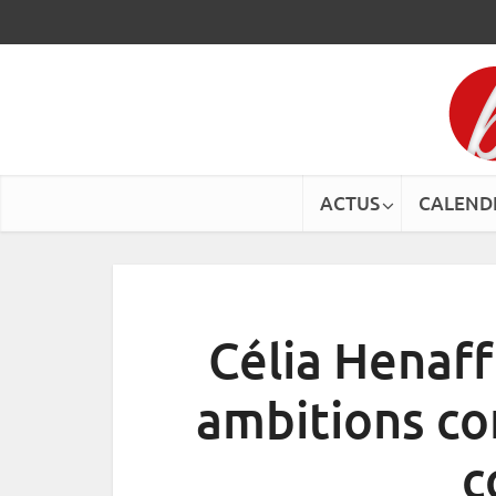
ACTUS
CALEND
Célia Henaff 
ambitions co
c