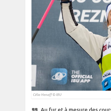
Célia Henaff ©
IBU
Au fur et à mesure des cours