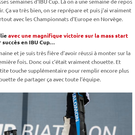
sses semaines d’
IBU
Cup
. Là on a une semaine de repos
r. Ça va très bien, on se reprépare et puis j’ai vraiment
rtout avec les Championnats d’Europe en Norvège.
blie
avec une magnifique victoire sur la mass start
er succès en IBU Cup…
semaine et je suis très fière d’avoir réussi à monter sur la
emière fois. Donc oui c’était vraiment chouette. Et
 petite touche supplémentaire pour remplir encore plus
ouette de partager ça avec toute l’équipe.