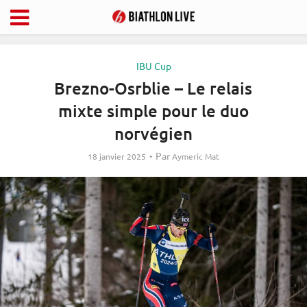
IBU Cup
Brezno-Osrblie – Le relais
mixte simple pour le duo
norvégien
Par
18 janvier 2025
Aymeric Mat