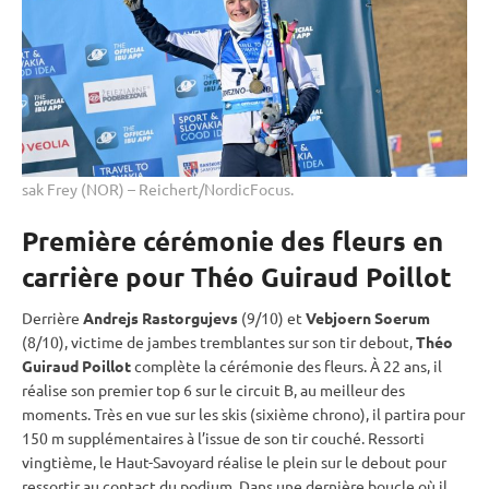
sak Frey (NOR) – Reichert/NordicFocus.
Première cérémonie des fleurs en
carrière pour Théo Guiraud Poillot
Derrière
Andrejs
Rastorgujevs
(9/10) et
Vebjoern Soerum
(8/10), victime de jambes tremblantes sur son tir
debout
,
Théo
Guiraud Poillot
complète la cérémonie des fleurs. À 22 ans, il
réalise son premier top 6 sur le circuit B, au meilleur des
moments. Très en vue sur les skis (sixième chrono), il partira pour
150 m supplémentaires à l’issue de son tir
couché
. Ressorti
vingtième, le Haut-Savoyard réalise le plein sur le
debout
pour
ressortir au contact du podium. Dans une dernière boucle où il