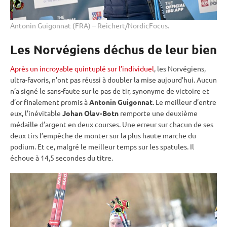
Antonin Guigonnat (FRA) – Reichert/NordicFocus.
Les Norvégiens déchus de leur bien
Après un incroyable quintuplé sur l’individuel
, les Norvégiens,
ultra-favoris, n’ont pas réussi à doubler la mise aujourd’hui. Aucun
n’a signé le sans-faute sur le
pas de tir
, synonyme de victoire et
d’or finalement promis à
Antonin Guigonnat
. Le meilleur d’entre
eux, l’inévitable
Johan Olav-Botn
remporte une deuxième
médaille d’argent en deux courses. Une erreur sur chacun de ses
deux tirs l’empêche de monter sur la plus haute marche du
podium. Et ce, malgré le meilleur temps sur les spatules. Il
échoue à 14,5 secondes du titre.