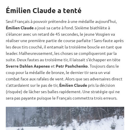
Émilien Claude a tenté
Seul Français à pouvoir prétendre à une médaille aujourd’hui,
Émilien Claude
a joué sa carte à fond. Sixième biathlète à
s’élancer avec un retard de 45 secondes, le jeune Vosgien va
réaliser une première partie de course parfaite ! Sans-faute après
les deux tirs
couché
, il entamait la troisième boucle en tant que
leader. Malheureusement, les choses se compliqueront par la
suite. Deux fautes au troisième tir, il laissait s’échapper en tête
Sverre Dahlen Aspenes
et
Petr Pashchenko
. Toujours dans le
coup pour la médaille de bronze, le dernier tir sera un vrai
combat face aux rafales de vent. Alors que ses adversaires direct
s’attardaient sur le
pas de tir
,
Émilien Claude
pris la décision
(risquée) de lâcher ses balles rapidement. Une stratégie qui ne
sera pas payante puisque le Français commettra trois erreurs.