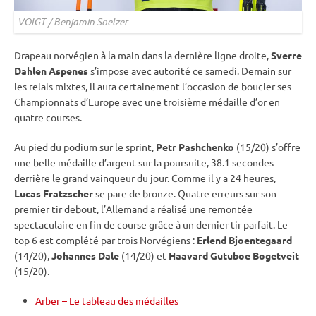
VOIGT / Benjamin Soelzer
Drapeau norvégien à la main dans la dernière ligne droite,
Sverre
Dahlen Aspenes
s’impose avec autorité ce samedi. Demain sur
les
relais
mixtes, il aura certainement l’occasion de boucler ses
Championnats d’Europe avec une troisième médaille d’or en
quatre courses.
Au pied du podium sur le
sprint
,
Petr Pashchenko
(15/20) s’offre
une belle médaille d’argent sur la
poursuite
, 38.1 secondes
derrière le grand vainqueur du jour. Comme il y a 24 heures,
Lucas Fratzscher
se pare de bronze. Quatre erreurs sur son
premier tir
debout
, l’Allemand a réalisé une remontée
spectaculaire en fin de course grâce à un dernier tir parfait. Le
top 6 est complété par trois Norvégiens :
Erlend Bjoentegaard
(14/20),
Johannes Dale
(14/20) et
Haavard Gutuboe Bogetveit
(15/20).
Arber – Le tableau des médailles