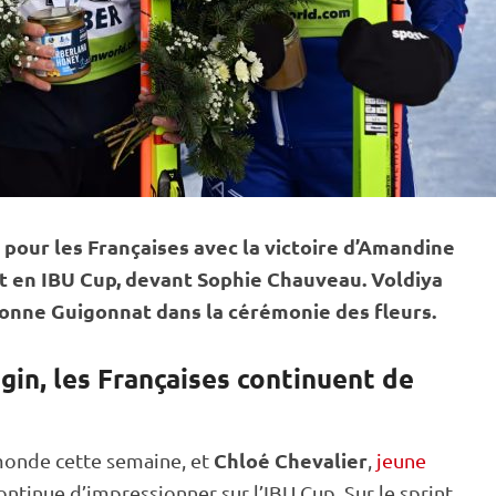
pour les Françaises avec la victoire d’Amandine
rt en
IBU
Cup
, devant Sophie Chauveau. Voldiya
lonne Guigonnat dans la cérémonie des fleurs.
in, les Françaises continuent de
Chloé Chevalier
monde
cette semaine, et
,
jeune
ontinue d’impressionner sur l’
IBU
Cup
. Sur le
sprint