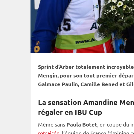
Sprint
d’Arber totalement incroyable 
Mengin, pour son tout premier dépa
Galmace Paulin, Camille Bened et Gi
La sensation Amandine Meng
régaler en IBU Cup
Paula Botet
Même sans
, en
coupe du 
retraitée
, l’équipe de France féminine c