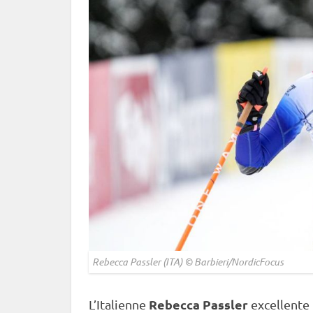
Rebecca Passler (ITA) © Barbieri/NordicFocus
Rebecca Passler
L’Italienne
excellente 