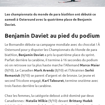
Les
championnats du monde
de para biathlon ont débuté ce
samedi à
Ostersund
avec la quatrième place de Benjamin
Daviet.
Benjamin Daviet au pied du podium
Le Bornandin débute sa campagne mondiale avec du chocolat ! À
Ostersund
pour y disputer les
Championnats du Monde
de para
biathlon,
Benjamin Daviet
a pris la quatrième place du
sprint
.
Parfait derrière la
carabine
, il termine à 16 secondes du podium
où on retrouve sur la plus haute marche l’Allemand
Marco Maier
(9/10). Le Canadien
Mark Arendz
(8/10) et l’Ukrainien
Serhii
Romaniuk
(9/10) se parent d’argent et de bronze. Le jeune et
second Tricolore engagé,
Karl Tabouret
, termine onzième avec
trois fautes derrière la
carabine
.
Chez les femmes, la catégorie
debout
a été dominé par deux
Canadiennes :
Natalie Wilkie
(9/10) devant
Brittany Hudak