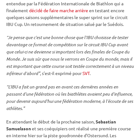
entendue par la Fédération Internationale de Biathlon qui a
finalement
décidé de faire marche arrière
en testant encore
quelques saisons supplémentaires le
super
sprint
sur le circuit
IBU
Cup
. Un retournement de situation salué par le Suédois.
“Je pense que c’est une bonne chose que l’
IBU
choisisse de tester
davantage ce format de compétition sur le circuit
IBU
Cup
avant
que celui-ci ne devienne si important lors des finales de
Coupe du
Monde
. Je suis sûr que nous le verrons en
Coupe du monde
, mais il
est important que cette course soit testée correctement à un niveau
inférieur d’abord”
, s’est-il exprimé pour
SVT
.
“L’
IBU
a fait un grand pas en avant ces dernières années en
passant d’une fédération où les biathlètes avaient peu d’influence,
pour devenir aujourd’hui une fédération moderne, à l’écoute de ses
athlètes.”
En attendant le début de la prochaine saison,
Sebastian
Samuelsson
et ses coéquipiers ont réalisé une première course
en interne hier sur la
piste
goudronnée d’
Ostersund
. Les