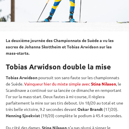
La deuxième journée des Championnats de Suède a vu les
sacres de Johanna Skottheim et Tobias Arwidson sur les
mass-starts.
Tobias Arwidson double la mise
Tobias Arwidson
poursuit son sans-faute sur les championnats
de Suède.
Vainqueur hier du mixte simple avec
Stina Nilsson
, le
Scandinave a continué sur sa lancée ce dimanche en remportant
l’or sur la mass-start. Deux fautes à mi-course, il règlera
parfaitement la mire sur ses tirs
debout
. Un 18/20 au total et une
très belle victoire, 9.2 secondes devant
Oskar Brandt
(17/20).
Henning Sjoekvist
(19/20) complète le podium à 45.4 secondes.
Du côté des dames,
Stina Nilsson
n’a pas réussi à signer le