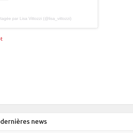
tagée par Lisa Vittozzi (@lisa_vittozzi)
et
 dernières news