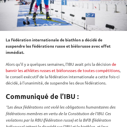
La fédération internationale de biathlon a décidé de
suspendre les fédérations russe et biélorusse avec effet
immédiat.
Alors qu’il y a quelques semaines, l’
IBU
avait pris la décision
de
bannir les athlètes russes et biélorusses de toutes compétitions
,
le conseil exécutif de la fédération internationale a cette fois-ci
décidé, à l’unanimité, de suspendre les deux fédérations.
Communiqué de l’IBU :
“Les deux fédérations ont violé les obligations humanitaires des
fédérations membres en vertu de la Constitution de l’
IBU
. Ces
violations par la RBU (fédération russe) et la BiFB (fédération
biélorusse) jettent le discrédit sur l’
IBU
et le biathlon, et leur