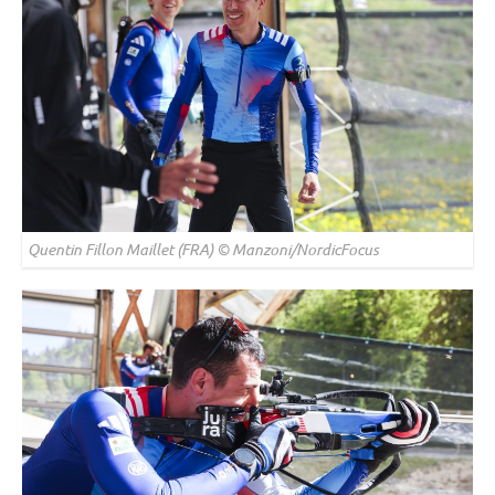
Quentin Fillon Maillet (FRA) © Manzoni/NordicFocus