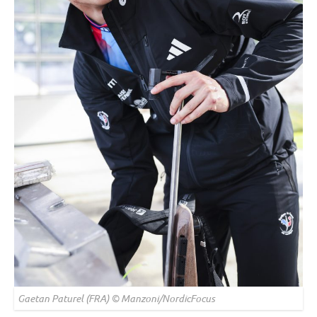
Gaetan Paturel (FRA) © Manzoni/NordicFocus