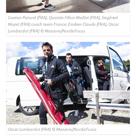
Gaetan Paturel (FRA), Quentin Fillon Maillet (FRA), Siegfried
Mazet (FRA) coach team France, Emilien Claude (FRA), Oscar
Lombardot (FRA) © Manzoni/NordicFocus
Oscar Lombardot (FRA) © Manzoni/NordicFocus