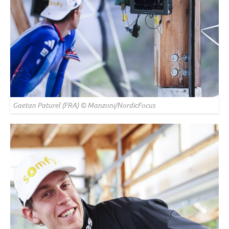
Gaetan Paturel (FRA) © Manzoni/NordicFocus