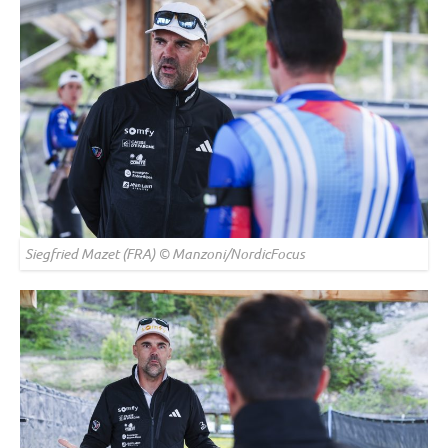
Siegfried Mazet (FRA) © Manzoni/NordicFocus