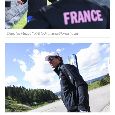
Siegfried Mazet (FRA) © Manzoni/NordicFocus