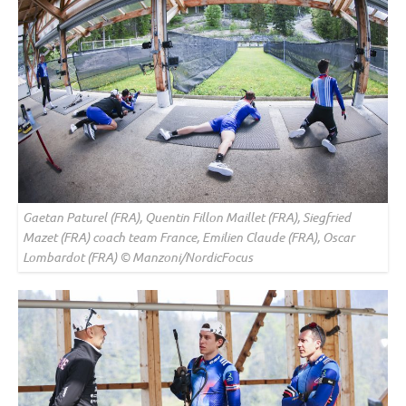
Gaetan Paturel (FRA), Quentin Fillon Maillet (FRA), Siegfried
Mazet (FRA) coach team France, Emilien Claude (FRA), Oscar
Lombardot (FRA) © Manzoni/NordicFocus