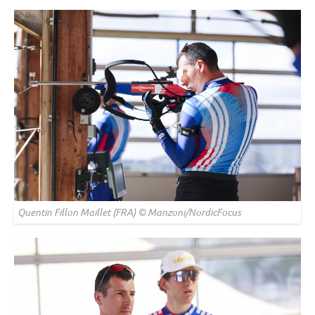
Quentin Fillon Maillet (FRA) © Manzoni/NordicFocus