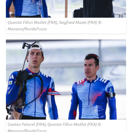
Quentin Fillon Maillet (FRA), Siegfried Mazet (FRA) ©
Manzoni/NordicFocus
Gaetan Paturel (FRA), Quentin Fillon Maillet (FRA) ©
Manzoni/NordicFocus