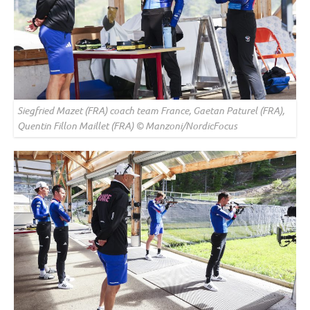
Siegfried Mazet (FRA) coach team France, Gaetan Paturel (FRA),
Quentin Fillon Maillet (FRA) © Manzoni/NordicFocus