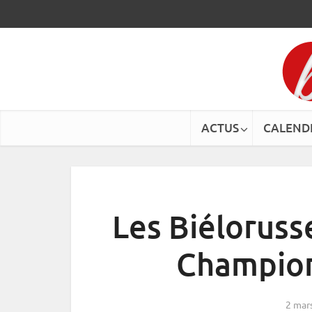
ACTUS
CALEND
Les Biéloruss
Champion
2 mar