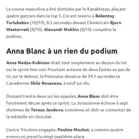
La course masculine a été dominée par le Kazakhstan, plaçant
quatre garçons dans le top 5. L’or est revenu à
Bekentay
Turlubekov
(10/10), 8.3 secondes devant l’Américain
Bjorn
Westervelt
(8/10).
Alexandr Mukhin
(8/10) complète le
podium.
Anna Blanc à un rien du podium
Anna Nedza-Kubiniec
était tout simplement au-dessus du lot
sur le
sprint
hier soir. Pourtant auteure de deux fautes au
pas de
tir
, sur le
debout
, la Polonaise devance de 24.1 secondes la
Canadienne
Shilo Rousseau
, à neuf sur dix.
Dossard trente-deux sur les épaules,
Anna Blanc
doit être
forcément déçue après ce
sprint
. La Jurassienne échoue à sept
dixièmes de
Tereza Jandova
, troisième, et doit se contenter de
la médaille en chocolat.
L’autre Tricolore engagée,
Pauline Machut
, a commis quatre
erreurs et prend la vingt-septième place.