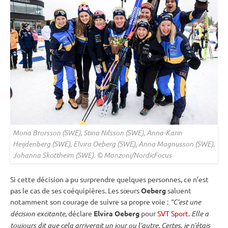
Mona Brorsson (SWE), Stina Nilsson (SWE), Anna-Karin
Heijdenberg (SWE), Elvira Oeberg (SWE), Anna Magnusson (SWE),
Johanna Skottheim (SWE). © Manzoni/NordicFocus
Si cette décision a pu surprendre quelques personnes, ce n’est
pas le cas de ses coéquipières. Les sœurs
Oeberg
saluent
notamment son courage de suivre sa propre voie :
“C’est une
décision excitante
, déclare
Elvira Oeberg
pour
SVT Sport
.
Elle a
toujours dit que cela arriverait un jour ou l’autre
.
Certes, je n’étais