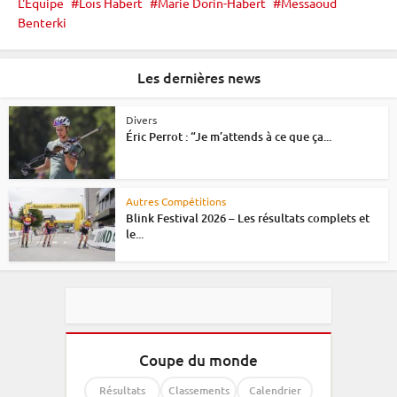
L'Équipe
Loïs Habert
Marie Dorin-Habert
Messaoud
Benterki
Les dernières news
Divers
Éric Perrot : “Je m’attends à ce que ça...
Autres Compétitions
Blink Festival 2026 – Les résultats complets et
le...
Coupe du monde
Résultats
Classements
Calendrier