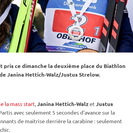
 pris ce dimanche la deuxième place du Biathlon
nde Janina Hettich-Walz/Justus Strelow.
Janina Hettich-Walz
Justus
e la mass start
,
et
 Partis avec seulement 5 secondes d’avance sur la
nnants de maitrise derrière la
carabine
: seulement
chir.