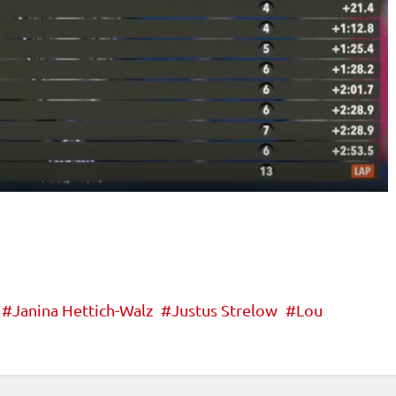
Janina Hettich-Walz
Justus Strelow
Lou