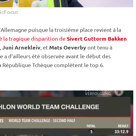
icFocus
l’Allemagne puisque la troisième place revient à la
Sivert Guttorm Bakken
 la tragique disparition de
Juni Arnekleiv
Mats Oeverby
,
, et
ont tenu à
e a d’ailleurs été observée avant le début des
 la République Tchèque complètent le top 6.