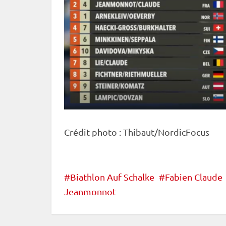
Crédit photo : Thibaut/NordicFocus
Biathlon Auf Schalke
Fabien Claude
Jeanmonnot