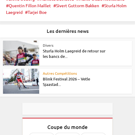
©
Quentin Fillon Maillet
Sivert Guttorm Bakken
Sturla Holm
VOIGT
©
©
/
/
(FRA)
(NOR)
VOIGT
VOIGT
Kevin
/
Voigt
/
VOIGT
VOIG
VOIGT
Laegreid
Tarjei Boe
/
VOIGT
VOIGT
Kevin
Kevin
©
©
/
/
Voigt
Kevin
Kevin
/
/
/
Kevin
/
/
Voigt
Voigt
VOIGT
VOIGT
Kevin
Kevin
Voigt
Voigt
Kevin
Kevi
Kevin
Voigt
Kevin
Kevin
/
/
Voigt
Voigt
Voigt
Voigt
Les dernières news
Voigt
Voigt
Voigt
Kevin
Kevin
Voigt
Voigt
Divers
Sturla Holm Laegreid de retour sur
les bancs de...
Autres Compétitions
Blink Festival 2026 – Vetle
Sjaastad...
Coupe du monde