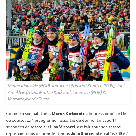
Maren Kirkeeide (NOR), Karoline Offigstad Knotten (NOR), Juni
Arnekleiv (NOR), Marthe Krakstad Johansen (NOR) ©
Vanzetta/NordicFocus
Comme à son habitude,
Maren Kirkeeide
a impressionné en fin
de course. La Norvégienne, ressortie du dernier tir avec 11
secondes de retard sur
Lisa Vittozzi
, a refait tout son retard,
reprenant dans un premier temps
Julia Simon
intercalée. Côte à