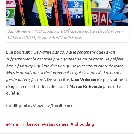
Juni Arnekleiv (NOR), Karoline Offigstad Knotten (NOR), Maren
Kirkeeide (NOR) © Vanzetta/NordicFocus
Elle poursuit :
“Je n’aime pas ça. J’ai le sentiment que j’avais
suffisamment le contrôle pour gagner de toute façon. Je préfère
être « fair-play » qu’une décision qui se joue sur un choix de trace.
Mais je ne sais pas si c’est vraiment ce qui s’est passé. J’ai un peu
perdu la tête, je crois
“. De son côté,
Lisa Vittozzi
n’a pas vraiment
réagi sur ce
sprint
final, déclarant
Maren Kirkeeide
plus forte
qu’elle.
Crédit photo : Vanzetta/NordicFocus
Maren Kirkeeide
relais dames
ruhpolding