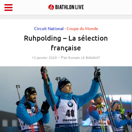
Circuit National
Coupe du Monde
•
Ruhpolding – La sélection
française
Par
13 janvier 2020
Romain LE BIAVANT