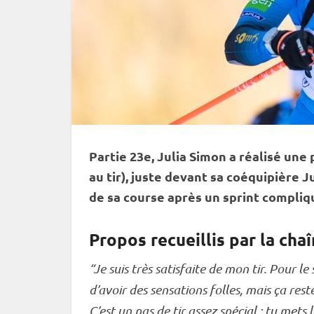
Partie 23e, Julia Simon a réalisé une
au tir), juste devant sa coéquipière 
de sa course après un
sprint
compliq
Propos recueillis par la chaî
“Je suis très satisfaite de mon tir. Pour le s
d’avoir des sensations folles, mais ça re
C’est un
pas de tir
assez spécial : tu mets l