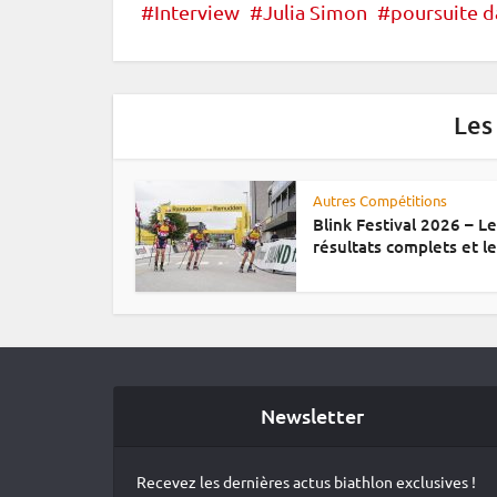
Interview
Julia Simon
poursuite 
Les
Autres Compétitions
Blink Festival 2026 – L
résultats complets et le.
Newsletter
Recevez les dernières actus biathlon exclusives !