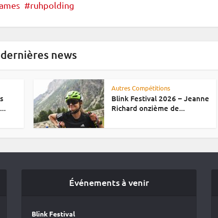
dames
ruhpolding
 dernières news
Autres Compétitions
es
Blink Festival 2026 – Jeanne
..
Richard onzième de...
Événements à venir
Blink Festival