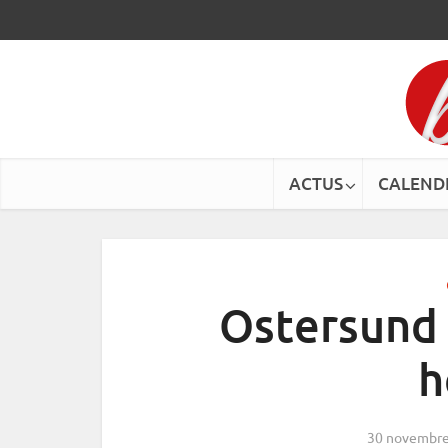
ACTUS
CALEND
Ostersund –
h
30 novembre