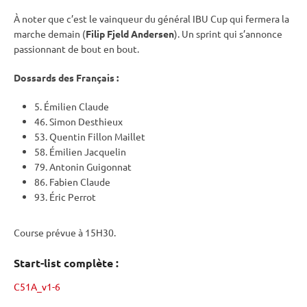
À noter que c’est le vainqueur du général
IBU
Cup
qui fermera la
marche demain (
Filip Fjeld Andersen
). Un
sprint
qui s’annonce
passionnant de bout en bout.
Dossards des Français :
5. Émilien Claude
46. Simon Desthieux
53. Quentin Fillon Maillet
58. Émilien Jacquelin
79. Antonin Guigonnat
86. Fabien Claude
93. Éric Perrot
Course prévue à 15H30.
Start-list complète :
C51A_v1-6