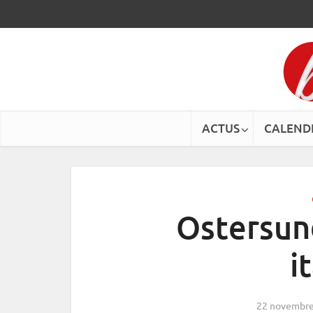
ACTUS
CALEND
Ostersund
i
22 novembre