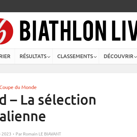
RIER
RÉSULTATS
CLASSEMENTS
DÉCOUVRIR
Coupe du Monde
 – La sélection
talienne
 2023
Par
Romain LE BIAVANT