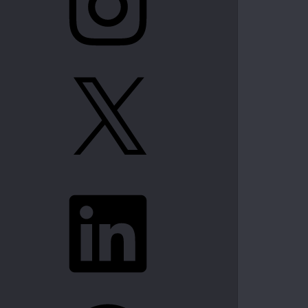
X
LinkedIn
Spotify