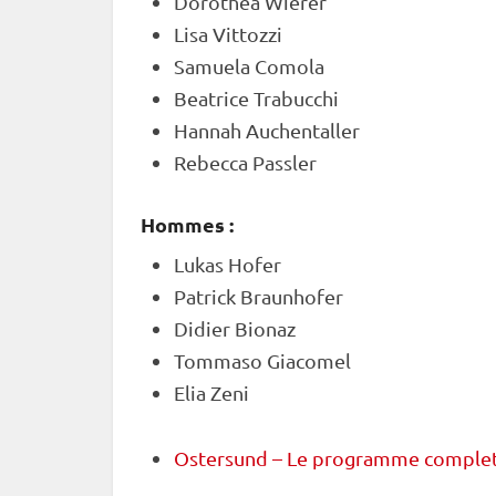
Dorothea Wierer
Lisa Vittozzi
Samuela Comola
Beatrice Trabucchi
Hannah Auchentaller
Rebecca Passler
Hommes :
Lukas Hofer
Patrick Braunhofer
Didier Bionaz
Tommaso Giacomel
Elia Zeni
Ostersund – Le programme comple