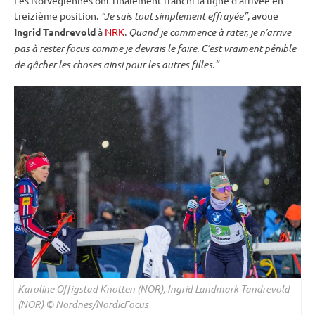
treizième position.
“Je suis tout simplement effrayée”
, avoue
Ingrid Tandrevold
à
NRK
.
Quand je commence à rater, je n’arrive
pas à rester focus comme je devrais le faire. C’est vraiment pénible
de gâcher les choses ainsi pour les autres filles.”
Karoline Offigstad Knotten (NOR), Ingrid Landmark Tandrevold
(NOR) © Nordnes/NordicFocus