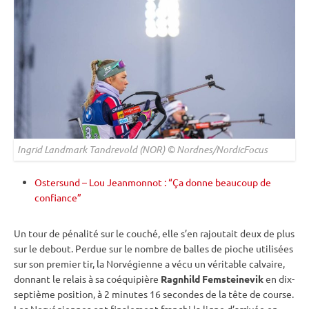
Ingrid Landmark Tandrevold (NOR) © Nordnes/NordicFocus
Ostersund – Lou Jeanmonnot : “Ça donne beaucoup de
confiance”
Un tour de
pénalité
sur le
couché
, elle s’en rajoutait deux de plus
sur le
debout
. Perdue sur le nombre de
balles de pioche
utilisées
sur son premier tir, la Norvégienne a vécu un véritable calvaire,
donnant le
relais
à sa coéquipière
Ragnhild Femsteinevik
en dix-
septième position, à 2 minutes 16 secondes de la tête de course.
Les Norvégiennes ont finalement franchi la ligne d’arrivée en