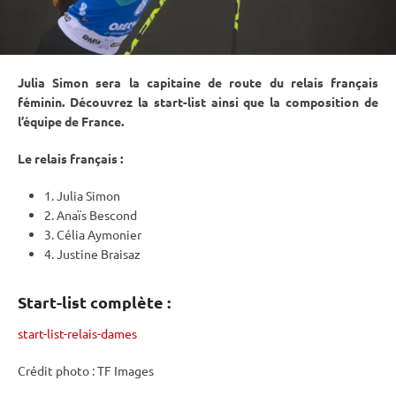
Julia Simon sera la capitaine de route du
relais
français
féminin. Découvrez la start-list ainsi que la composition de
l’équipe de France.
Le
relais
français :
1. Julia Simon
2. Anaïs Bescond
3. Célia Aymonier
4. Justine Braisaz
Start-list complète :
start-list-relais-dames
Crédit photo : TF Images