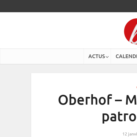
ACTUS
CALEND
Oberhof – M
patro
12 janv