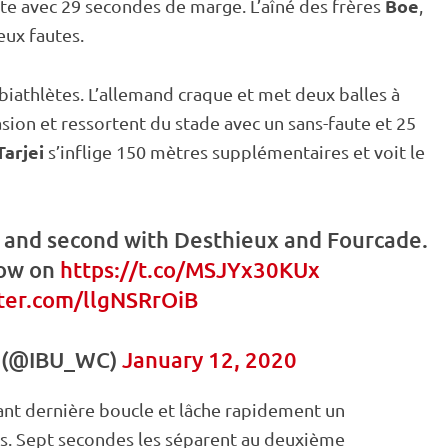
Boe
ête avec 29 secondes de marge. L’aîné des frères
,
eux fautes.
biathlètes. L’allemand craque et met deux balles à
asion et ressortent du stade avec un sans-faute et 25
Tarjei
s’inflige 150 mètres supplémentaires et voit le
st and second with Desthieux and Fourcade.
now on
https://t.co/MSJYx30KUx
tter.com/llgNSRrOiB
 (@IBU_WC)
January 12, 2020
ant dernière boucle et lâche rapidement un
kis. Sept secondes les séparent au deuxième