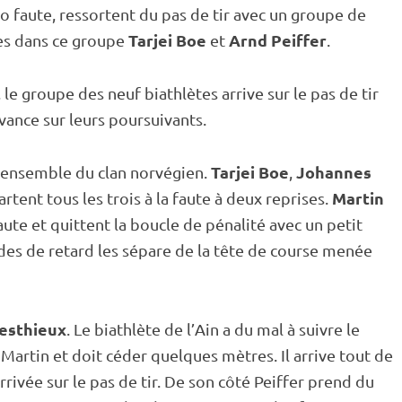
o faute, ressortent du
pas de tir
avec un groupe de
Tarjei Boe
Arnd Peiffer
res dans ce groupe
et
.
 le groupe des neuf biathlètes arrive sur le
pas de tir
vance sur leurs poursuivants.
Tarjei Boe
Johannes
l’ensemble du clan norvégien.
,
Martin
rtent tous les trois à la faute à deux reprises.
aute et quittent la boucle de
pénalité
avec un petit
des de retard les sépare de la tête de course menée
esthieux
. Le biathlète de l’Ain a du mal à suivre le
artin et doit céder quelques mètres. Il arrive tout de
rrivée sur le
pas de tir
. De son côté Peiffer prend du