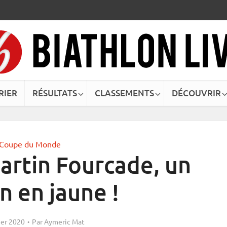
RIER
RÉSULTATS
CLASSEMENTS
DÉCOUVRIR
Coupe du Monde
artin Fourcade, un
n en jaune !
ier 2020
Par
Aymeric Mat