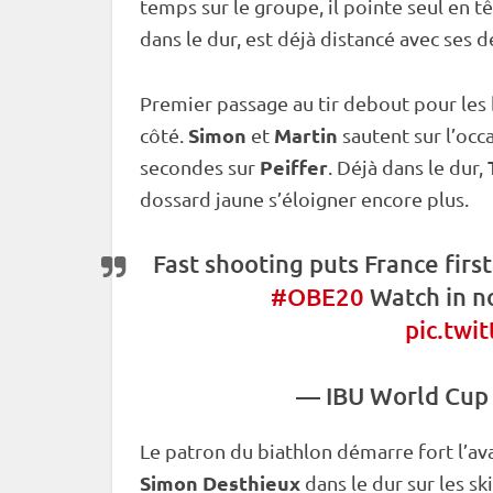
temps sur le groupe, il pointe seul en t
dans le dur, est déjà distancé avec ses d
Premier passage au tir
debout
pour les 
Simon
Martin
côté.
et
sautent sur l’occ
Peiffer
secondes sur
. Déjà dans le dur,
dossard jaune s’éloigner encore plus.
Fast shooting puts France fir
#OBE20
Watch in 
pic.twi
—
IBU
World Cup
Le patron du biathlon démarre fort l’av
Simon Desthieux
dans le dur sur les s