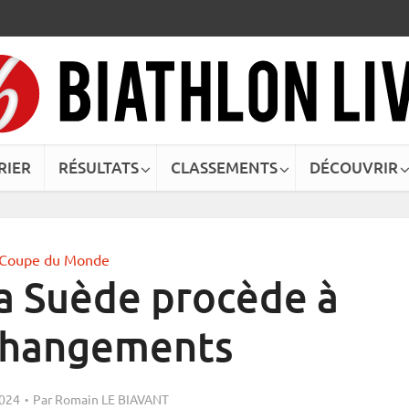
RIER
RÉSULTATS
CLASSEMENTS
DÉCOUVRIR
Coupe du Monde
a Suède procède à
changements
2024
Par
Romain LE BIAVANT