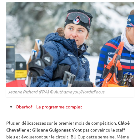
Jeanne Richard (FRA) © Authamayou/NordicFocus
Oberhof – Le programme complet
Plus en délicatesses sur le premier mois de compétition,
Chloé
Chevalier
et
Gilonne Guigonnat
n’ont pas convaincu le staff
bleu et évolueront sur le circuit
IBU
Cup
cette semaine. Même