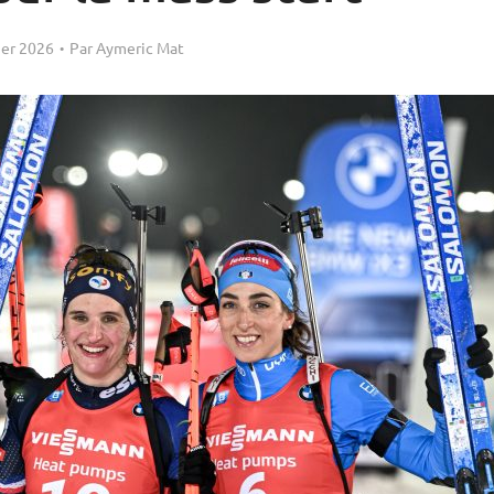
ier 2026
Par
Aymeric Mat