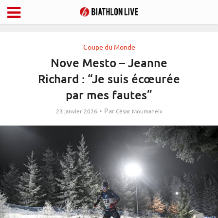
Coupe du Monde
Nove Mesto – Jeanne
Richard : “Je suis écœurée
par mes fautes”
Par
23 janvier 2026
César Moumaneix