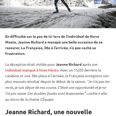
En difficulté sur le
pas de tir
lors de l’individuel de Nove
Mesto, Jeanne Richard a manqué une belle occasion de se
rassurer. La Française, 38e à l’arrivée, n’a pas caché sa
frustration.
La déception était visible pour
Jeanne Richard
après son
individuel manqué à Nove Mesto
. Avec un 15/20 derrière la
carabine
et une 38e place à l’arrivée, la Française enregistre son
plus mauvais résultat depuis le début de la saison.
“Je n’ai pas les
mots, je suis déçue de ma course. C’était une opportunité et je ne
l’ai pas saisie. Ces doubles fautes sont écœurantes”
, confie-t-elle
au micro de la chaîne
L’Équipe
.
Jeanne Richard, une nouvelle