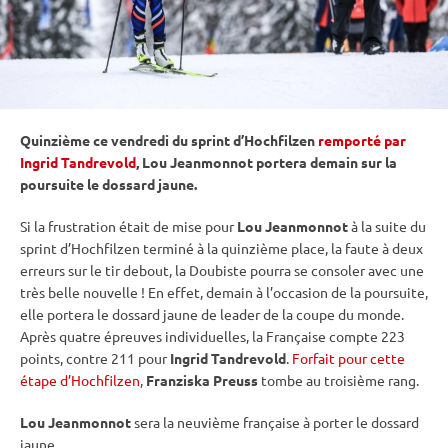
Quinzième ce vendredi du
sprint
d’
Hochfilzen
remporté par
Ingrid Tandrevold
, Lou Jeanmonnot portera demain sur la
poursuite
le dossard jaune.
Si la frustration était de mise pour
Lou Jeanmonnot
à la suite du
sprint
d’
Hochfilzen
terminé à la quinzième place, la faute à deux
erreurs sur le tir
debout
, la Doubiste pourra se consoler avec une
très belle nouvelle ! En effet, demain à l’occasion de la
poursuite
,
elle portera le dossard jaune de leader de la
coupe du monde
.
Après quatre épreuves individuelles, la Française compte 223
points, contre 211 pour
Ingrid Tandrevold
.
Forfait pour cette
étape d’Hochfilzen
,
Franziska Preuss
tombe au troisième rang.
Lou Jeanmonnot
sera la neuvième française à porter le dossard
jaune.