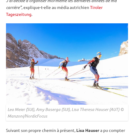
J’ai décidé d’organiser moi-même les dernières années de ma
carrière”
, explique-t-elle au média autrichien
Tiroler
Tageszeitung
.
Lea Meier (SUI), Amy Baserga (SUI), Lisa Theresa Hauser (AUT) ©
Manzoni/NordicFocus
Suivant son propre chemin à présent,
Lisa Hauser
a pu compter