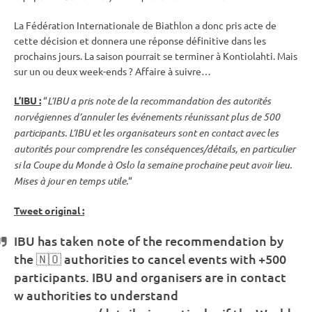
La Fédération Internationale de Biathlon a donc pris acte de
cette décision et donnera une réponse définitive dans les
prochains jours. La saison pourrait se terminer à
Kontiolahti
. Mais
sur un ou deux week-ends ? Affaire à suivre…
L’
IBU
:
“
L’
IBU
a pris note de la recommandation des autorités
norvégiennes d’annuler les événements réunissant plus de 500
participants. L’
IBU
et les organisateurs sont en contact avec les
autorités pour comprendre les conséquences/détails, en particulier
si la
Coupe du Monde
à Oslo la semaine prochaine peut avoir lieu.
Mises à jour en temps utile.
“
Tweet original :
IBU
has taken note of the recommendation by
the 🇳🇴 authorities to cancel events with +500
participants.
IBU
and organisers are in contact
w authorities to understand