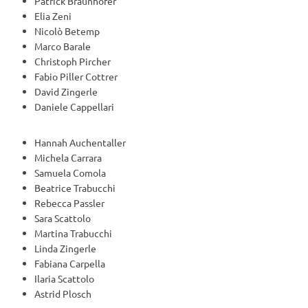
Patrick Braunhofer
Elia Zeni
Nicolò Betemp
Marco Barale
Christoph Pircher
Fabio Piller Cottrer
David Zingerle
Daniele Cappellari
Hannah Auchentaller
Michela Carrara
Samuela Comola
Beatrice Trabucchi
Rebecca Passler
Sara Scattolo
Martina Trabucchi
Linda Zingerle
Fabiana Carpella
Ilaria Scattolo
Astrid Plosch