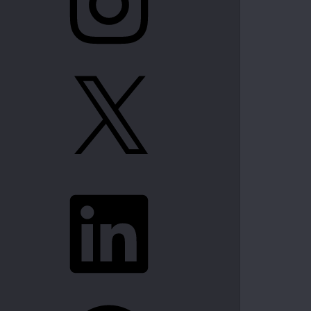
X
LinkedIn
Spotify