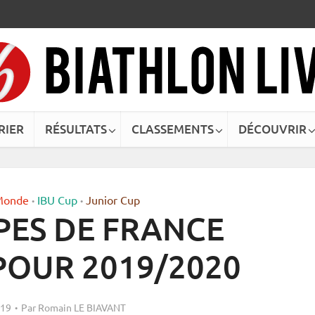
RIER
RÉSULTATS
CLASSEMENTS
DÉCOUVRIR
Monde
IBU Cup
Junior Cup
•
•
PES DE FRANCE
OUR 2019/2020
019
Par
Romain LE BIAVANT