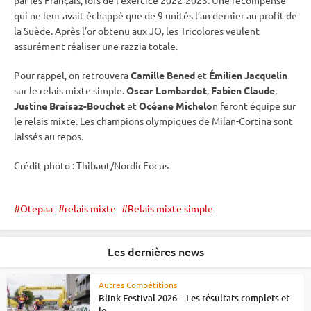
qui ne leur avait échappé que de 9 unités l’an dernier au profit de
la Suède. Après l’or obtenu aux JO, les Tricolores veulent
assurément réaliser une razzia totale.
Pour rappel, on retrouvera
Camille Bened
et
Émilien Jacquelin
sur le
relais
mixte
simple.
Oscar Lombardot
,
Fabien Claude
,
Justine Braisaz-Bouchet
et
Océane Michelo
n feront équipe sur
le
relais
mixte
. Les champions olympiques de Milan-Cortina sont
laissés au repos.
Crédit photo : Thibaut/NordicFocus
Otepaa
relais mixte
Relais mixte simple
Les dernières news
Autres Compétitions
Blink Festival 2026 – Les résultats complets et
le...