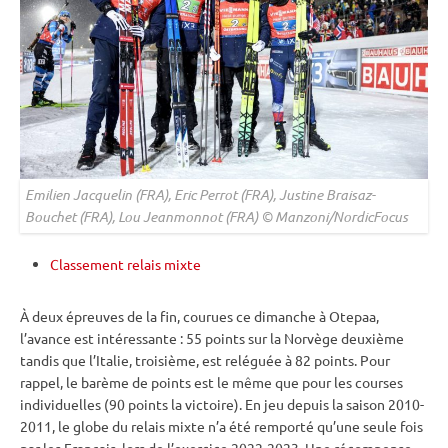
Emilien Jacquelin (FRA), Eric Perrot (FRA), Justine Braisaz-
Bouchet (FRA), Lou Jeanmonnot (FRA) © Manzoni/NordicFocus
Classement relais mixte
À deux épreuves de la fin, courues ce dimanche à Otepaa,
l’avance est intéressante : 55 points sur la Norvège deuxième
tandis que l’Italie, troisième, est reléguée à 82 points. Pour
rappel, le barème de points est le même que pour les courses
individuelles (90 points la victoire). En jeu depuis la saison 2010-
2011, le globe du
relais
mixte
n’a été remporté qu’une seule fois
par les Français, lors de l’exercice 2022-2023. Une récompense