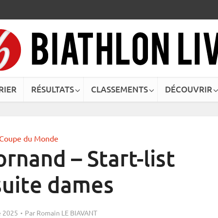
RIER
RÉSULTATS
CLASSEMENTS
DÉCOUVRIR
Coupe du Monde
rnand – Start-list
suite dames
 2025
Par
Romain LE BIAVANT