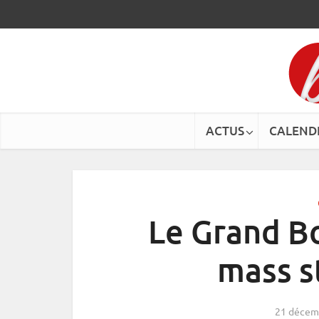
ACTUS
CALEND
Le Grand Bo
mass s
21 décem