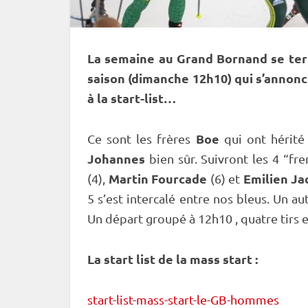
La semaine au Grand Bornand se ter
saison (dimanche 12h10) qui s’annonce
à la start-list…
Boe
Ce sont les frères
qui ont hérité
Johannes
bien sûr. Suivront les 4 “fr
Martin Fourcade
Emilien Ja
(4),
(6) et
5 s’est intercalé entre nos bleus. Un au
Un départ groupé à 12h10 , quatre tirs 
La start list de la
mass start
:
start-list-mass-start-le-GB-hommes