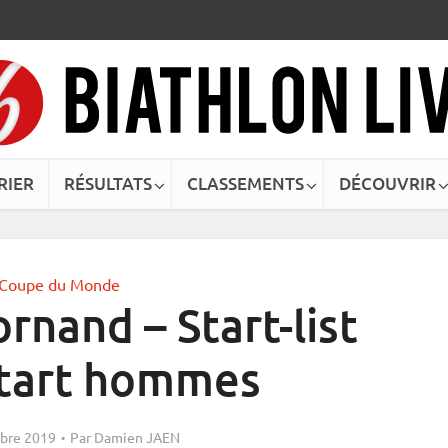
RIER
RÉSULTATS
CLASSEMENTS
DÉCOUVRIR
Coupe du Monde
rnand – Start-list
tart hommes
bre 2019
Par
Damien JAEN