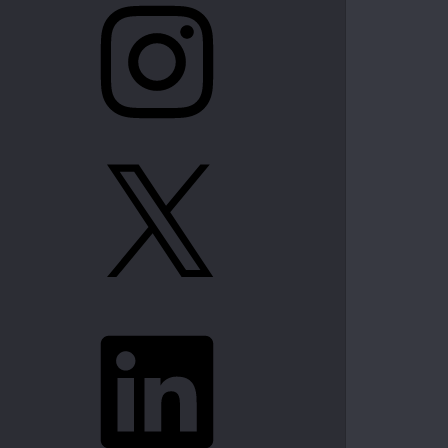
X
LinkedIn