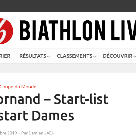
RIER
RÉSULTATS
CLASSEMENTS
DÉCOUVRIR
Coupe du Monde
rnand – Start-list
start Dames
bre 2019
Par
Damien JAEN