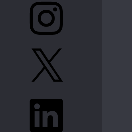
X
LinkedIn