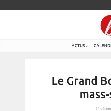
ACTUS
CALEND
Le Grand Bo
mass-
21 décem