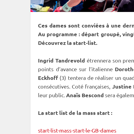
Ces dames sont conviées à une der
Au programme : départ groupé, vingts
Découvrez la start-list.
Ingrid Tandrevold
étrennera son prem
Doroth
points d’avance sur l’italienne
Eckhoff
(3) tentera de réaliser un quad
Justine 
consécutives. Coté françaises,
Anaïs Bescond
leur public.
sera égalem
La start list de la
mass start
:
start-list-mass-start-le-GB-dames