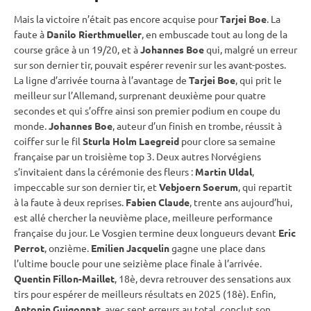
Mais la victoire n’était pas encore acquise pour
Tarjei Boe
. La
faute à
Danilo Rierthmueller
, en embuscade tout au long de la
course grâce à un 19/20, et à
Johannes Boe
qui, malgré un erreur
sur son dernier tir, pouvait espérer revenir sur les avant-postes.
La ligne d’arrivée tourna à l’avantage de
Tarjei Boe
, qui prit le
meilleur sur l’Allemand, surprenant deuxième pour quatre
secondes et qui s’offre ainsi son premier podium en
coupe du
monde
.
Johannes Boe
, auteur d’un finish en trombe, réussit à
coiffer sur le fil
Sturla Holm Laegreid
pour clore sa semaine
française par un troisième top 3. Deux autres Norvégiens
s’invitaient dans la cérémonie des fleurs :
Martin Uldal
,
impeccable sur son dernier tir, et
Vebjoern Soerum
, qui repartit
à la faute à deux reprises.
Fabien Claude
, trente ans aujourd’hui,
est allé chercher la neuvième place, meilleure performance
française du jour. Le Vosgien termine deux longueurs devant
Eric
Perrot
, onzième.
Emilien Jacquelin
gagne une place dans
l’ultime boucle pour une seizième place finale à l’arrivée.
Quentin Fillon-Maillet
, 18è, devra retrouver des sensations aux
tirs pour espérer de meilleurs résultats en 2025 (18è). Enfin,
Antonin Guigonnat
, avec sept erreurs au total, conclut son