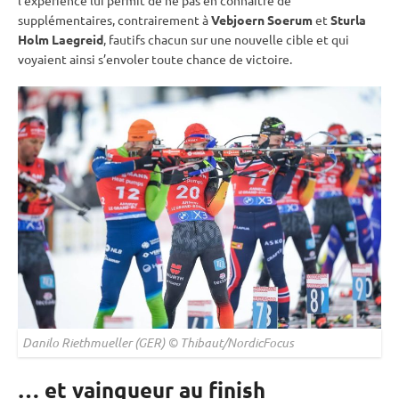
l’expérience lui permit de ne pas en connaître de
supplémentaires, contrairement à
Vebjoern Soerum
et
Sturla
Holm Laegreid
, fautifs chacun sur une nouvelle
cible
et qui
voyaient ainsi s’envoler toute chance de victoire.
Danilo Riethmueller (GER) © Thibaut/NordicFocus
… et vainqueur au finish