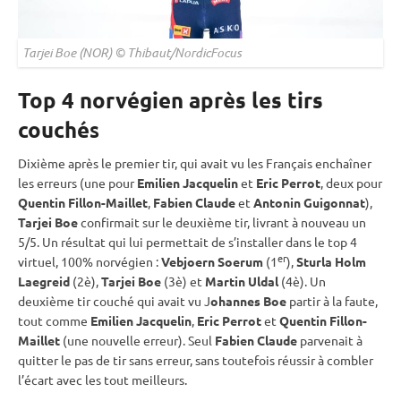
Tarjei Boe (NOR) © Thibaut/NordicFocus
Top 4 norvégien après les tirs
couché
s
Dixième après le premier tir, qui avait vu les Français enchaîner
les erreurs (une pour
Emilien Jacquelin
et
Eric Perrot
, deux pour
Quentin Fillon-Maillet
,
Fabien Claude
et
Antonin Guigonnat
),
Tarjei Boe
confirmait sur le deuxième tir, livrant à nouveau un
5/5. Un résultat qui lui permettait de s’installer dans le top 4
er
virtuel, 100% norvégien :
Vebjoern Soerum
(1
),
Sturla Holm
Laegreid
(2è),
Tarjei Boe
(3è) et
Martin Uldal
(4è). Un
deuxième tir
couché
qui avait vu J
ohannes Boe
partir à la faute,
tout comme
Emilien Jacquelin
,
Eric Perrot
et
Quentin Fillon-
Maillet
(une nouvelle erreur). Seul
Fabien Claude
parvenait à
quitter le
pas de tir
sans erreur, sans toutefois réussir à combler
l’écart avec les tout meilleurs.