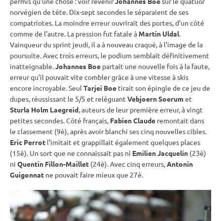
permis qu’une chose : voir revenir
Johannes Boe
sur le quatuor
norvégien de tête. Dix-sept secondes le séparaient de ses
compatriotes. La moindre erreur ouvrirait des portes, d’un côté
comme de l’autre. La pression fut fatale à
Martin Uldal
.
Vainqueur du
sprint
jeudi, il a à nouveau craqué, à l’image de la
poursuite
. Avec trois erreurs, le podium semblait définitivement
inatteignable.
Johannes Boe
partait une nouvelle fois à la faute,
erreur qu’il pouvait vite combler grâce à une vitesse à skis
encore incroyable. Seul
Tarjei Boe
tirait son épingle de ce jeu de
dupes, réussissant le 5/5 et reléguant
Vebjoern Soerum
et
Sturla Holm Laegreid
, auteurs de leur première erreur, à vingt
petites secondes. Côté français,
Fabien Claude
remontait dans
le classement (9è), après avoir blanchi ses cinq nouvelles cibles.
Eric Perrot
l’imitait et grappillait également quelques places
(15è). Un sort que ne connaissait pas ni
Emilien Jacquelin
(23è)
ni
Quentin Fillon-Maillet
(24è). Avec cinq erreurs,
Antonin
Guigonnat
ne pouvait faire mieux que 27è.