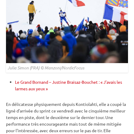
Julia Simon (FRA) © Manzoni/NordicFocus
Le Grand Bornand – Justine Braisaz-Bouchet : « J’avais les
larmes aux yeux »
En délicatesse physiquement depuis
Kontiolahti
, elle a coupé la
ligné d’arrivée du
sprint
ce vendredi avec le cinquième meilleur
temps en
piste
, dont le deuxième sur le dernier tour. Une
performance très encourageante mais tout de même mitigée
pour l’intéressée, avec deux erreurs sur le
pas de tir
. Elle