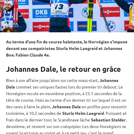
Au terme d’une fin de course haletante, le Norvégien s’impose
devant ses compatriotes Sturla Holm Laegreid et Johannes
Boe. Fabien Claude 4e.
Johannes Dale, le retour en grâce
Bien à son affaire jusqu’alors sur cette mass-start,
Johannes
Dale
commet ses uniques fautes lors du premier tir
debout
. Le
Norvégien recule en neuvième position, à 25.1 secondes de la
tête de course. Mais au terme d’un dernier tir sur lequel il est un
des rares à
faire le plein
,
Johannes Dale
en profite pour ressortir
troisième, à 10.2 secondes de
Sturla Holm Laegreid
. Puissant et
frais dans le dernier tour, le Scandinave lâche
Sebastian Stalder
,
deuxième, et revient sur son coéquipier. Les deux Norvégiens se
jouent la victoire au
sprint
et à ce petit jeu, c’est le grand