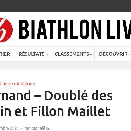
RIER
RÉSULTATS
CLASSEMENTS
DÉCOUVRIR
Coupe du Monde
rnand – Doublé des
n et Fillon Maillet
mbre 2021
Par
Raphaël G.