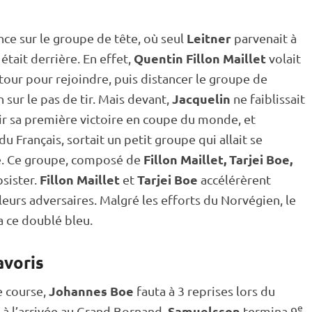
Leitner
nce sur le groupe de tête, où seul
parvenait à
Quentin Fillon Maillet
 était derrière. En effet,
volait
e tour pour rejoindre, puis distancer le groupe de
Jacquelin
n sur le
pas de tir
. Mais devant,
ne faiblissait
frir sa première victoire en
coupe du monde
, et
u Français, sortait un petit groupe qui allait se
Fillon Maillet, Tarjei Boe,
ce. Ce groupe, composé de
Fillon Maillet
Tarjei Boe
bsister.
et
accélérèrent
eurs adversaires. Malgré les efforts du Norvégien, le
a ce doublé bleu.
avoris
Johannes Boe
e course,
fauta à 3 reprises lors du
e
Samuelsson
e à l’arrivée au Grand Bornand,
termina 9