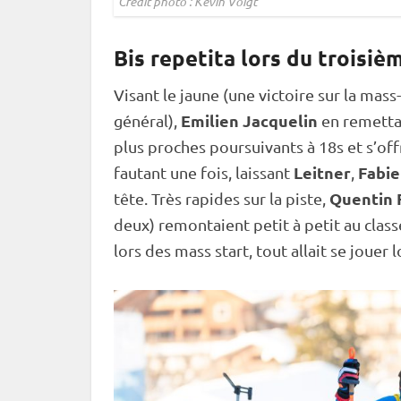
Crédit photo : Kévin Voigt
Bis repetita lors du troisiè
Visant le jaune (une victoire sur la mass
Emilien Jacquelin
général),
en remettai
plus proches poursuivants à 18s et s’offr
Leitner
Fabie
fautant une fois, laissant
,
Quentin F
tête. Très rapides sur la
piste
,
deux) remontaient petit à petit au clas
lors des
mass start
, tout allait se jouer 