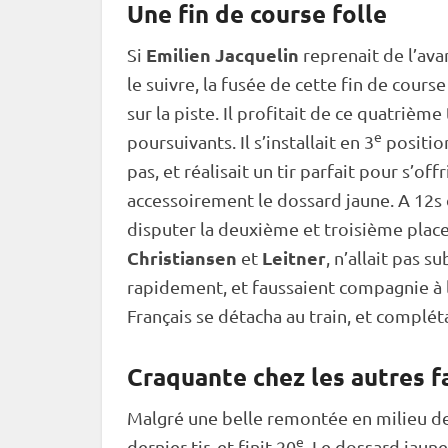
Une fin de course folle
Emilien Jacquelin
Si
reprenait de l’ava
le suivre, la fusée de cette fin de course
sur la
piste
. Il profitait de ce quatrièm
e
poursuivants. Il s’installait en 3
positio
pas, et réalisait un tir parfait pour s’of
accessoirement le dossard jaune. A 12s d
disputer la deuxième et troisième pla
Christiansen
Leitner
et
, n’allait pas su
rapidement, et faussaient compagnie à l
Français se détacha au train, et complét
Craquante chez les autres f
Malgré une belle remontée en milieu d
e
dernier tir, et finit 20
. Le dossard jaun