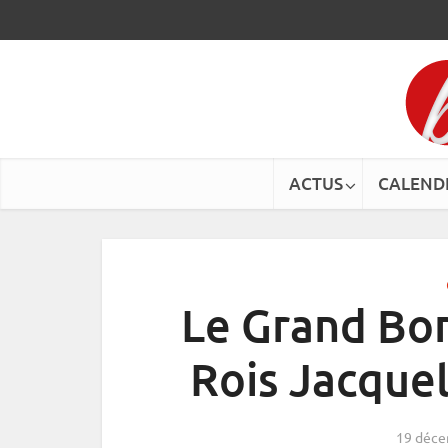
ACTUS
CALEND
Le Grand Bo
Rois Jacqueli
19 déce