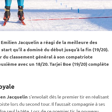
, Emilien Jacquelin a réagi de la meilleure des
 start
qu’il a dominé du début jusqu’à la fin (19/20).
er du classement général à son compatriote
deuxième avec un 18/20. Tarjei Boe (19/20) complète
oyale
ien Jacquelin
s’envolait dès le premier tir en réalisant
piste
lors du second tour. Il faussait compagnie à ses
dre seul la tête. Lors de ce premier tir, le nouveau