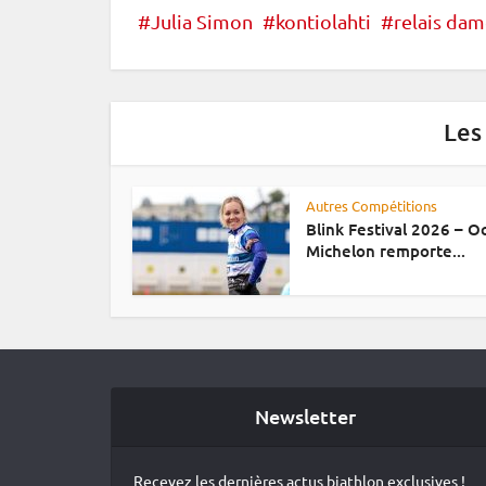
Julia Simon
kontiolahti
relais dam
Les
Autres Compétitions
Blink Festival 2026 – 
Michelon remporte...
Newsletter
Recevez les dernières actus biathlon exclusives !