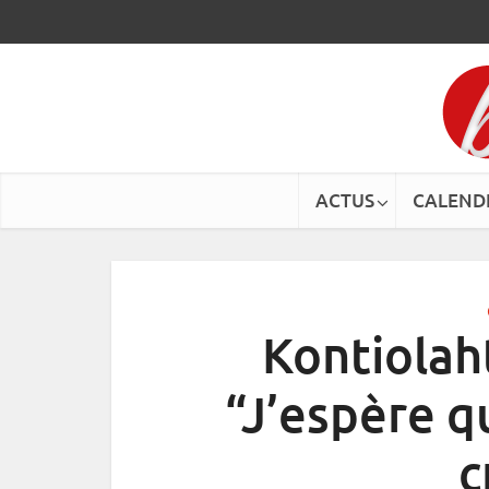
ACTUS
CALEND
Kontiolaht
“J’espère q
c