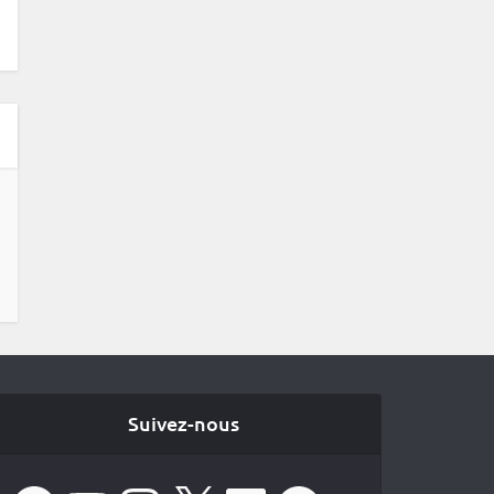
Suivez-nous
Facebook
YouTube
Instagram
X
LinkedIn
Spotify