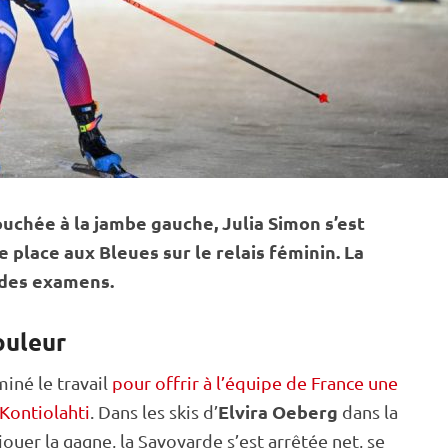
ouchée à la jambe gauche, Julia Simon s’est
 place aux Bleues sur le
relais
féminin. La
 des examens.
ouleur
iné le travail
pour offrir à l’équipe de France une
Elvira Oeberg
 Kontiolahti
. Dans les skis d’
dans la
er la gagne, la Savoyarde s’est arrêtée net, se