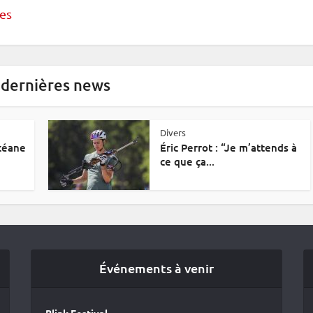
es
 dernières news
Divers
Océane
Éric Perrot : “Je m’attends à
ce que ça...
Événements à venir