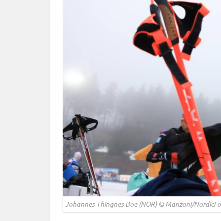
Johannes Thingnes Boe (NOR) © Manzoni/NordicFo