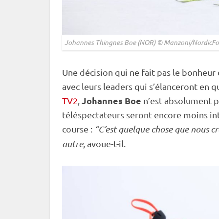
Johannes Thingnes Boe (NOR) © Manzoni/NordicFo
Une décision qui ne fait pas le bonheu
avec leurs leaders qui s’élanceront en q
Johannes Boe
TV2
,
n’est absolument p
téléspectateurs seront encore moins int
course :
“C’est quelque chose que nous cr
autre
, avoue-t-il.