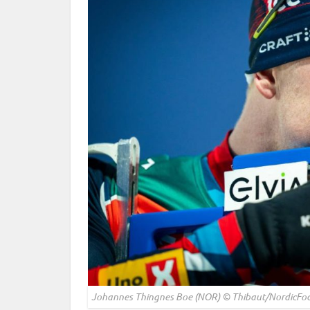
Johannes Thingnes Boe (NOR) © Thibaut/NordicFo