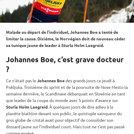
Malade au départ de l’
individuel
, Johannes Boe a tenté de
limiter la casse. Dixième, le Norvégien doit de nouveau céder
sa tunique jaune de leader à Sturla Holm Laegreid.
Johannes Boe, c’est grave docteur
?
Ce n’était pas le
Johannes Boe
des grands jours ce jeudi à
Pokljuka
. Troisième du
sprint
et de la
poursuite
de Nove Mesto la
semaine dernière, le Scandinave débarquait en Slovénie en tant
que leader de la
coupe du monde
avec 5 points d’avance sur
Sturla Holm Laegreid
. À quelques jours de dire adieu à la
planète biathlon devant son public, le quintuple vainqueur du
gros
globe de cristal
avait pour objectif de consolider son
dossard jaune sur l’
individuel
court. Mais tout ne s’est pas passé
comme espéré.