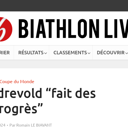
RIER
RÉSULTATS
CLASSEMENTS
DÉCOUVRIR
Coupe du Monde
drevold “fait des
rogrès”
024
Par
Romain LE BIAVANT