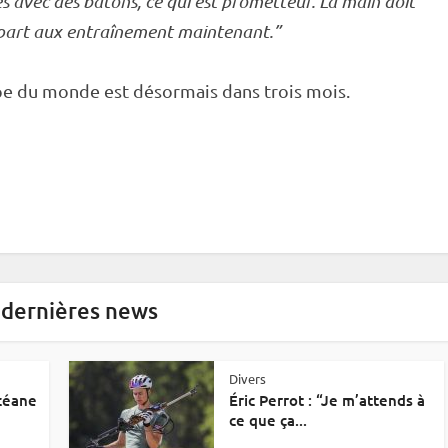
es
avec des bâtons, ce qui est prometteur. La main doit
d part aux entraînement maintenant.”
pe du monde
est désormais dans trois mois.
 dernières news
Divers
Océane
Éric Perrot : “Je m’attends à
ce que ça...