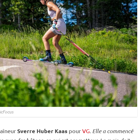
icFocus
Sverre Huber Kaas
traîneur
pour
VG
.
Elle a commencé