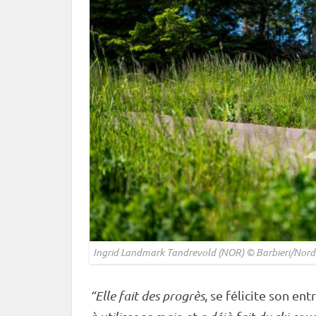
Ingrid Landmark Tandrevold (NOR) © Barbieri/Nord
“Elle fait des progrès
, se félicite son en