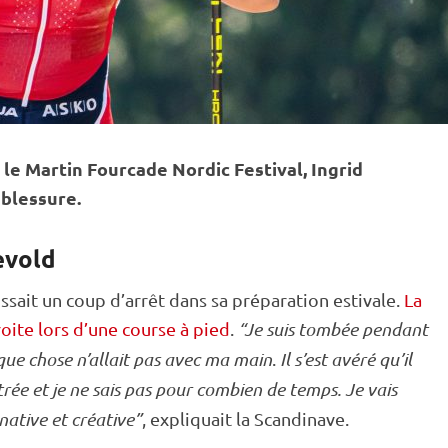
e Martin Fourcade Nordic Festival, Ingrid
 blessure.
evold
ssait un coup d’arrêt dans sa préparation estivale.
La
oite lors d’une course à pied
.
“Je suis tombée pendant
lque chose n’allait pas avec ma main
.
Il s’est avéré qu’il
trée et je ne sais pas pour combien de temps. Je vais
ative et créative”
, expliquait la Scandinave.