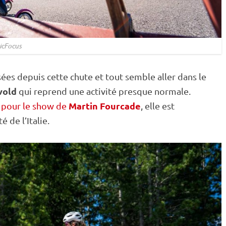
icFocus
es depuis cette chute et tout semble aller dans le
vold
qui reprend une activité presque normale.
Martin Fourcade
 pour le show de
, elle est
 de l’Italie.