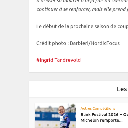
à utiliser sa main et a déjà fait du
ski-rou
continuer à se renforcer, mais elle pren
Le début de la prochaine saison de
cou
Crédit photo : Barbieri/NordicFocus
Ingrid Tandrevold
Les
Autres Compétitions
Blink Festival 2026 – 
Michelon remporte...