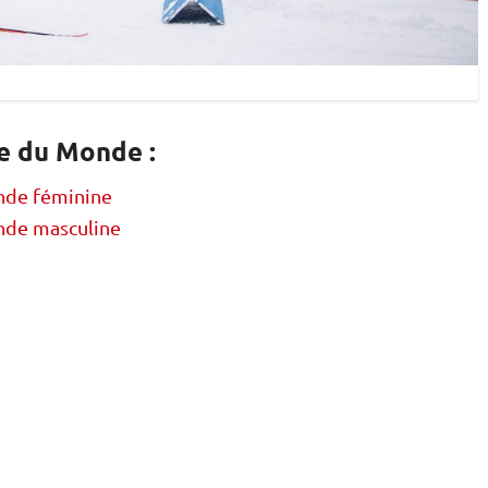
e du Monde :
nde féminine
nde masculine