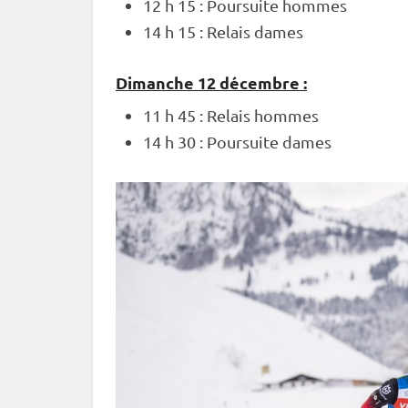
12 h 15 :
Poursuite
hommes
14 h 15 :
Relais
dames
Dimanche 12 décembre :
11 h 45 :
Relais
hommes
14 h 30 :
Poursuite
dames