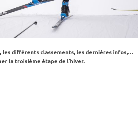
 les différents classements, les dernières infos,…
er la troisième étape de l’hiver.